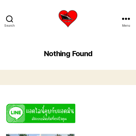
Search
Menu
บริการ
รับ
ขน
ย้าย
Nothing Found
เรือ
ใหญ่
เครน
ยก
เรือ
ขึ้น
จาก
น้ำ
ทะเล
โทร
0818900005
บริษัท