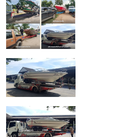
ของ
เรา
เชี่ยวชาญ
งาน
ขน
ย้าย
เรือ
โดยตรง
เพื่อ
ตอบ
โจทย์
ความ
สะดวก
ปลอดภัย
และ
ได้
มาตรฐาน
ระหว่าง
การ
ยก
ย้าย