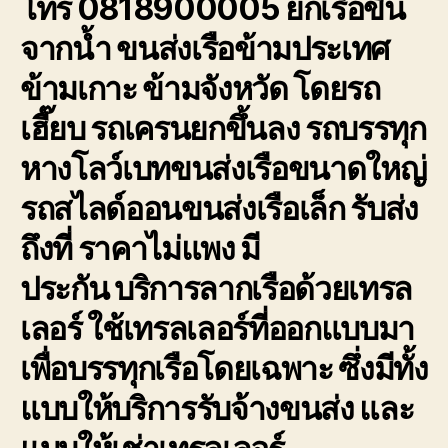
โทร 0818900005 ยกเรือขึ้น
การ
จากน้ำ ขนส่งเรือข้ามประเทศ
เดิน
ทาง
ข้ามเกาะ ข้ามจังหวัด โดยรถ
ขนส่ง
เรือ
เฮี๊ยบ รถเครนยกขึ้นลง รถบรรทุก
ให้
ถึงที่
หางโลว์เบทขนส่งเรือขนาดใหญ่
หมาย
รถสไลด์ออนขนส่งเรือเล็ก รับส่ง
ถึงที่ ราคาไม่แพง มี
ประกัน
บริการลากเรือด้วยเทรล
เลอร์
ใช้เทรลเลอร์ที่ออกแบบมา
เพื่อบรรทุกเรือโดยเฉพาะ ซึ่งมีทั้ง
แบบให้บริการรับจ้างขนส่ง และ