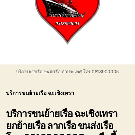
ของ
เรา
เชี่ยวชาญ
งาน
ขน
ย้าย
เรือ
โดยตรง
เพื่อ
ตอบ
โจทย์
บริการลากเรือ ขนส่งเรือ ทั่วประเทศ โทร 0818900005
ความ
สะดวก
ปลอดภัย
บริการขนย้ายเรือ ฉะเชิงเทรา
และ
ได้
มาตรฐาน
บริการขนย้ายเรือ ฉะเชิงเทรา
ระหว่าง
การ
ยกย้ายเรือ ลากเรือ ขนส่งเรือ
ยก
ย้าย