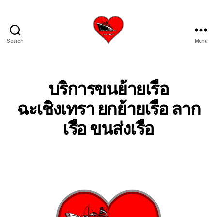
Search
Menu
บริการ
รับ
ขน
ย้าย
บริการขนย้ายเรือ
เรือ
ใหญ่
ฉะเชิงเทรา ยกย้ายเรือ ลาก
เครน
เรือ ขนส่งเรือ
ยก
เรือ
ขึ้น
จาก
น้ำ
ทะเล
โทร
0818900005
บริษัท