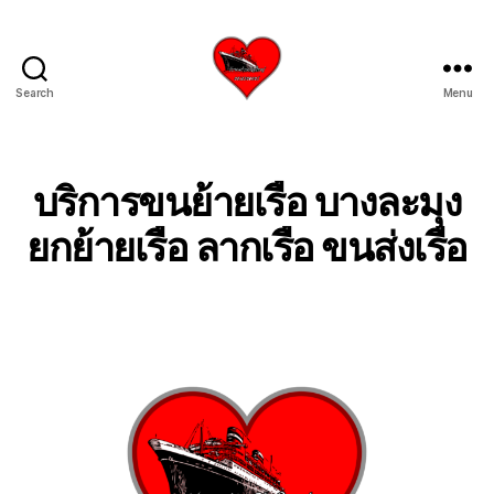
Search
Menu
บริการ
รับ
ขน
ย้าย
บริการขนย้ายเรือ บางละมุง
เรือ
ใหญ่
ยกย้ายเรือ ลากเรือ ขนส่งเรือ
เครน
ยก
เรือ
ขึ้น
จาก
น้ำ
ทะเล
โทร
0818900005
บริษัท