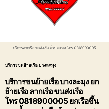
ของ
เรา
เชี่ยวชาญ
งาน
ขน
ย้าย
เรือ
โดยตรง
เพื่อ
บริการลากเรือ ขนส่งเรือ ทั่วประเทศ โทร 0818900005
ตอบ
โจทย์
ความ
บริการขนย้ายเรือ บางละมุง
สะดวก
ปลอดภัย
และ
บริการขนย้ายเรือ บางละมุง ยก
ได้
มาตรฐาน
ย้ายเรือ ลากเรือ ขนส่งเรือ
ระหว่าง
การ
โทร 0818900005 ยกเรือขึ้น
ยก
ย้าย