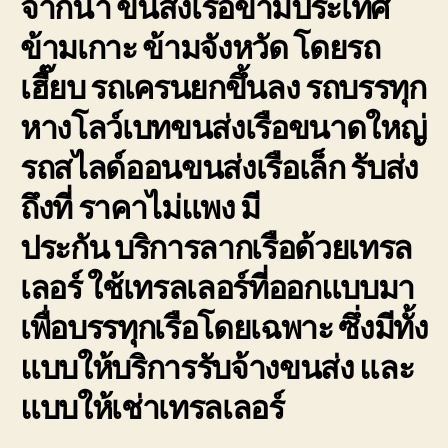
จากน้ำ ขนส่งเรือข้ามประเทศ
การ
ข้ามเกาะ ข้ามจังหวัด โดยรถ
เดิน
ทาง
เฮี๊ยบ รถเครนยกขึ้นลง รถบรรทุก
ขนส่ง
เรือ
หางโลว์เบทขนส่งเรือขนาดใหญ่
ให้
ถึงที่
รถสไลด์ออนขนส่งเรือเล็ก รับส่ง
หมาย
ถึงที่ ราคาไม่แพง มี
ประกัน
บริการลากเรือด้วยเทรล
เลอร์
ใช้เทรลเลอร์ที่ออกแบบมา
เพื่อบรรทุกเรือโดยเฉพาะ ซึ่งมีทั้ง
แบบให้บริการรับจ้างขนส่ง และ
แบบให้เช่าเทรลเลอร์