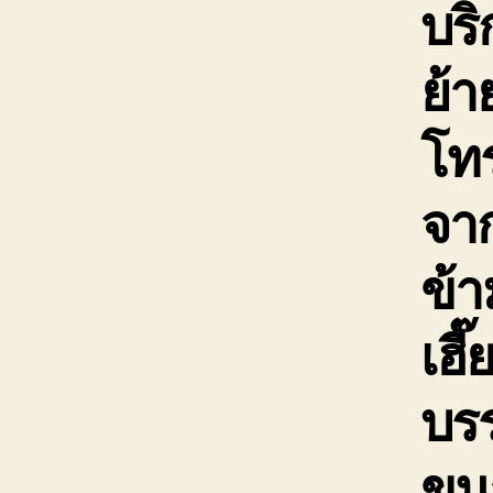
บริ
ย้า
โท
จาก
ข้า
เฮี
บรร
ขน