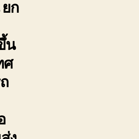
 ยก
ึ้น
ทศ
รถ
อ
ส่ง