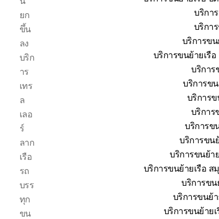
น
โทร
บริการ
ยก
0818900005
บริการ
บริษัท
ขึ้น
ของ
บริการขนย
ลง
เรา
บริการขนย้ายเรือ
บริก
เชี่ยวชาญ
บริการข
งาน
าร
ขน
บริการขนย
เทร
ย้าย
บริการขน
ล
เรือ
บริการข
โดยตรง
เลอ
เพื่อ
บริการขนย
ร์
ตอบ
บริการขนย้
ลาก
โจทย์
บริการขนย้ายเ
ความ
เรือ
สะดวก
บริการขนย้ายเรือ สม
รถ
ปลอดภัย
บริการขนย้
บรร
และ
บริการขนย้ายเ
ได้
ทุก
มาตรฐาน
บริการขนย้ายเร
ขน