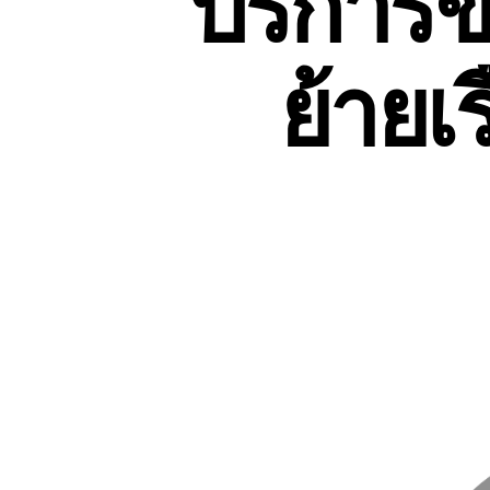
บริการข
ย้ายเร