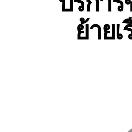
บริการข
ย้ายเร