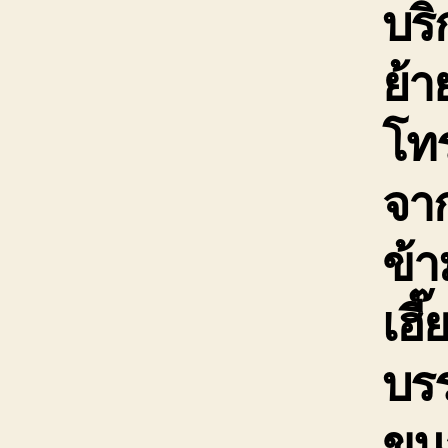
บริ
ย้า
โท
จาก
ข้า
เฮี
บรร
ขน