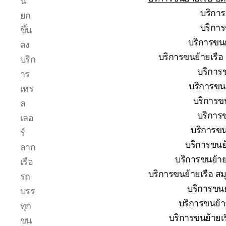
น
โทร
บริการ
ยก
0818900005
บริการ
บริษัท
ขึ้น
ของ
บริการขนย
ลง
เรา
บริการขนย้ายเรือ
บริก
เชี่ยวชาญ
บริการข
งาน
าร
ขน
บริการขนย
เทร
ย้าย
บริการขน
ล
เรือ
บริการข
โดยตรง
เลอ
เพื่อ
บริการขนย
ร์
ตอบ
บริการขนย้
ลาก
โจทย์
บริการขนย้ายเ
ความ
เรือ
สะดวก
บริการขนย้ายเรือ สม
รถ
ปลอดภัย
บริการขนย้
บรร
และ
บริการขนย้ายเ
ได้
ทุก
มาตรฐาน
บริการขนย้ายเร
ขน