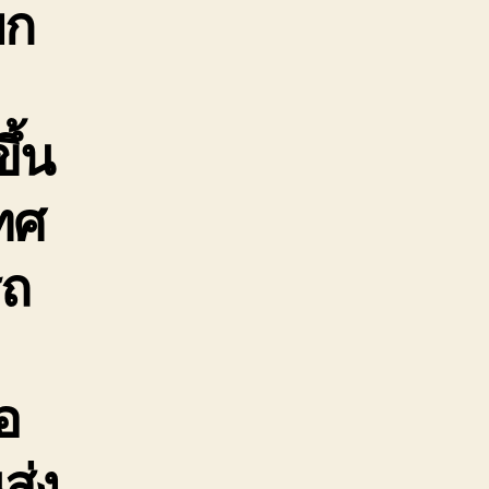
ยก
ึ้น
ทศ
รถ
อ
ส่ง