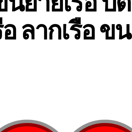
นย้ายเรือ ปั
ือ ลากเรือ ขน