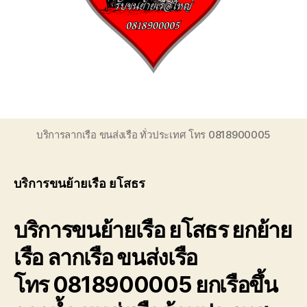
ของ
เรา
เชี่ยวชาญ
งาน
ขน
ย้าย
เรือ
โดยตรง
เพื่อ
บริการลากเรือ ขนส่งเรือ ทั่วประเทศ โทร 0818900005
ตอบ
โจทย์
ความ
บริการขนย้ายเรือ ยโสธร
สะดวก
ปลอดภัย
และ
บริการขนย้ายเรือ ยโสธร ยกย้าย
ได้
มาตรฐาน
เรือ ลากเรือ ขนส่งเรือ
ระหว่าง
การ
โทร 0818900005 ยกเรือขึ้น
ยก
ย้าย