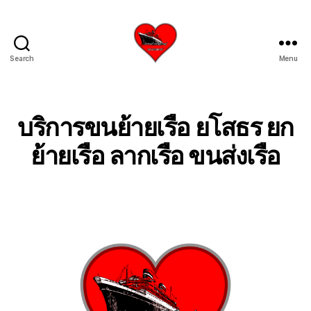
Search
Menu
บริการ
รับ
ขน
ย้าย
บริการขนย้ายเรือ ยโสธร ยก
เรือ
ใหญ่
ย้ายเรือ ลากเรือ ขนส่งเรือ
เครน
ยก
เรือ
ขึ้น
จาก
น้ำ
ทะเล
โทร
0818900005
บริษัท