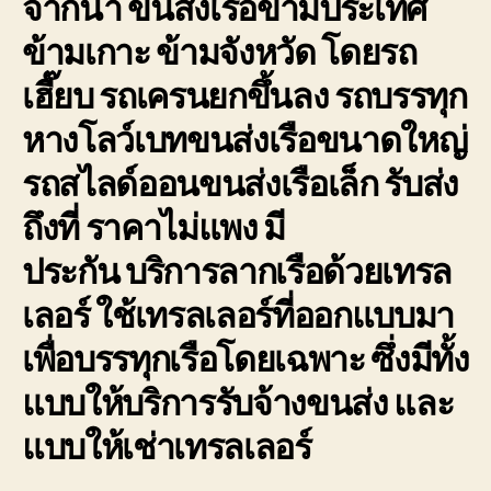
จากน้ำ ขนส่งเรือข้ามประเทศ
การ
ข้ามเกาะ ข้ามจังหวัด โดยรถ
เดิน
ทาง
เฮี๊ยบ รถเครนยกขึ้นลง รถบรรทุก
ขนส่ง
เรือ
หางโลว์เบทขนส่งเรือขนาดใหญ่
ให้
ถึงที่
รถสไลด์ออนขนส่งเรือเล็ก รับส่ง
หมาย
ถึงที่ ราคาไม่แพง มี
ประกัน
บริการลากเรือด้วยเทรล
เลอร์
ใช้เทรลเลอร์ที่ออกแบบมา
เพื่อบรรทุกเรือโดยเฉพาะ ซึ่งมีทั้ง
แบบให้บริการรับจ้างขนส่ง และ
แบบให้เช่าเทรลเลอร์