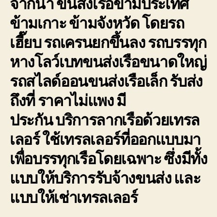
จากน้ำ ขนส่งเรือข้ามประเทศ
การ
ข้ามเกาะ ข้ามจังหวัด โดยรถ
เดิน
ทาง
เฮี๊ยบ รถเครนยกขึ้นลง รถบรรทุก
ขนส่ง
เรือ
หางโลว์เบทขนส่งเรือขนาดใหญ่
ให้
ถึงที่
รถสไลด์ออนขนส่งเรือเล็ก รับส่ง
หมาย
ถึงที่ ราคาไม่แพง มี
ประกัน
บริการลากเรือด้วยเทรล
เลอร์
ใช้เทรลเลอร์ที่ออกแบบมา
เพื่อบรรทุกเรือโดยเฉพาะ ซึ่งมีทั้ง
แบบให้บริการรับจ้างขนส่ง และ
แบบให้เช่าเทรลเลอร์