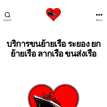
Search
Menu
บริการ
รับ
ขน
ย้าย
บริการขนย้ายเรือ ระยอง ยก
เรือ
ใหญ่
ย้ายเรือ ลากเรือ ขนส่งเรือ
เครน
ยก
เรือ
ขึ้น
จาก
น้ำ
ทะเล
โทร
0818900005
บริษัท