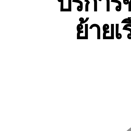
บริการข
ย้ายเร