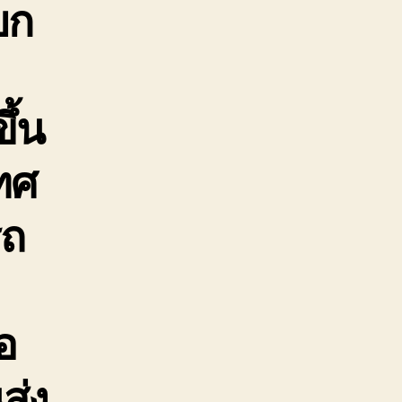
ยก
ึ้น
ทศ
รถ
อ
ส่ง