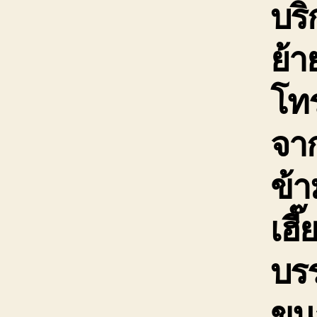
บริ
ย้า
โท
จาก
ข้า
เฮี
บรร
ขน