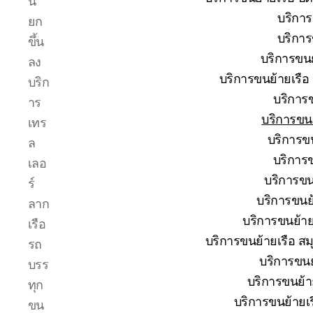
น
โทร
บริการ
ยก
0818900005
บริการ
บริษัท
ขึ้น
ของ
บริการขนย
ลง
เรา
บริการขนย้ายเรือ
บริก
เชี่ยวชาญ
บริการข
งาน
าร
ขน
บริการขนย
เทร
ย้าย
บริการขน
ล
เรือ
บริการข
โดยตรง
เลอ
เพื่อ
บริการขนย
ร์
ตอบ
บริการขนย้
ลาก
โจทย์
บริการขนย้ายเ
ความ
เรือ
สะดวก
บริการขนย้ายเรือ สม
รถ
ปลอดภัย
บริการขนย้
บรร
และ
บริการขนย้ายเ
ได้
ทุก
มาตรฐาน
บริการขนย้ายเร
ขน