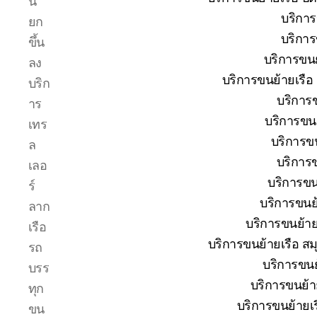
น
โทร
บริการ
ยก
0818900005
บริการ
บริษัท
ขึ้น
ของ
บริการขนย
ลง
เรา
บริการขนย้ายเรือ
บริก
เชี่ยวชาญ
บริการข
งาน
าร
ขน
บริการขนย
เทร
ย้าย
บริการขน
ล
เรือ
บริการข
โดยตรง
เลอ
เพื่อ
บริการขนย
ร์
ตอบ
บริการขนย้
ลาก
โจทย์
บริการขนย้ายเ
ความ
เรือ
สะดวก
บริการขนย้ายเรือ สม
รถ
ปลอดภัย
บริการขนย้
บรร
และ
บริการขนย้ายเ
ได้
ทุก
มาตรฐาน
บริการขนย้ายเร
ขน