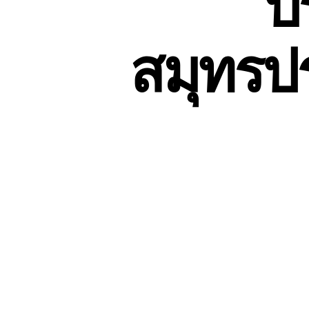
บ
สมุทรป