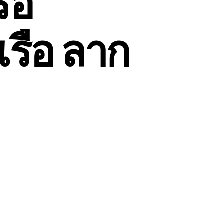
ือ
รือ ลาก