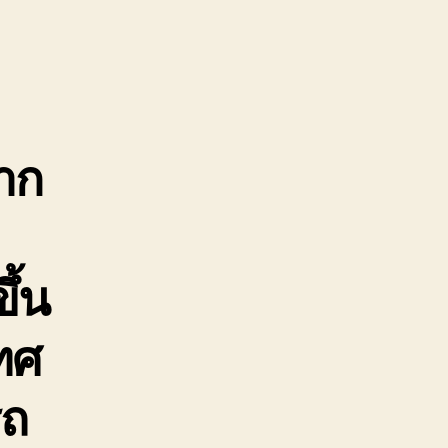
าก
ึ้น
ทศ
รถ