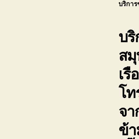
บริการ
บริ
สมุ
เรื
โท
จาก
ข้า