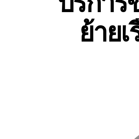
บริการข
ย้ายเร