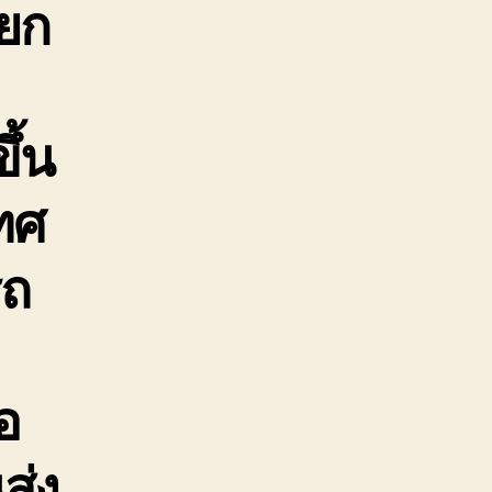
 ยก
ึ้น
ทศ
รถ
อ
ส่ง