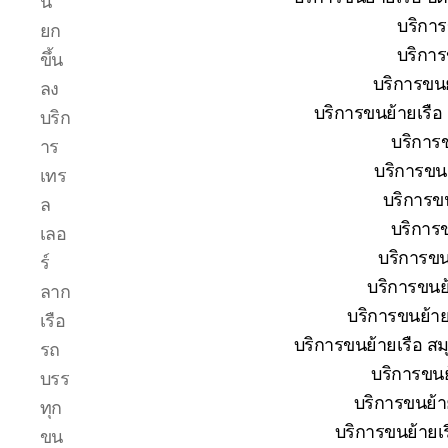
น
โทร
บริการ
ยก
0818900005
บริการ
บริษัท
ขึ้น
ของ
บริการขนย
ลง
เรา
บริการขนย้ายเรือ
บริก
เชี่ยวชาญ
บริการข
งาน
าร
ขน
บริการขนย
เทร
ย้าย
บริการขน
ล
เรือ
บริการข
โดยตรง
เลอ
เพื่อ
บริการขนย
ร์
ตอบ
บริการขนย้
ลาก
โจทย์
บริการขนย้ายเ
ความ
เรือ
สะดวก
บริการขนย้ายเรือ สม
รถ
ปลอดภัย
บริการขนย้
บรร
และ
บริการขนย้ายเ
ได้
ทุก
มาตรฐาน
บริการขนย้ายเร
ขน