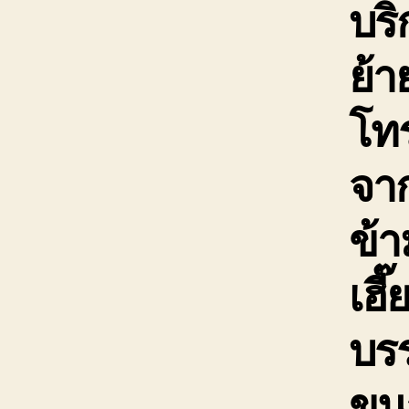
บริ
ย้า
โท
จาก
ข้า
เฮี
บรร
ขน