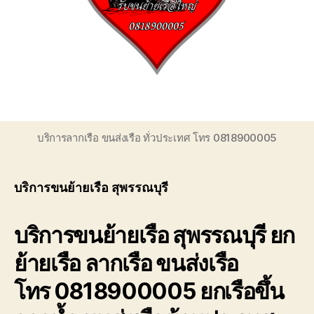
ของ
เรา
เชี่ยวชาญ
งาน
ขน
ย้าย
เรือ
โดยตรง
เพื่อ
บริการลากเรือ ขนส่งเรือ ทั่วประเทศ โทร 0818900005
ตอบ
โจทย์
ความ
บริการขนย้ายเรือ สุพรรณบุรี
สะดวก
ปลอดภัย
และ
บริการขนย้ายเรือ สุพรรณบุรี ยก
ได้
มาตรฐาน
ย้ายเรือ ลากเรือ ขนส่งเรือ
ระหว่าง
การ
โทร 0818900005 ยกเรือขึ้น
ยก
ย้าย