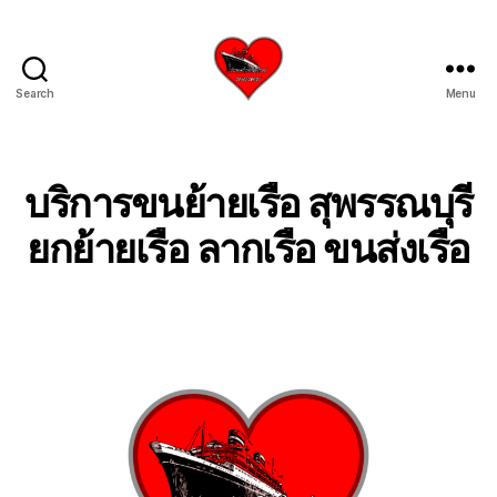
Search
Menu
บริการ
รับ
ขน
ย้าย
บริการขนย้ายเรือ สุพรรณบุรี
เรือ
ใหญ่
ยกย้ายเรือ ลากเรือ ขนส่งเรือ
เครน
ยก
เรือ
ขึ้น
จาก
น้ำ
ทะเล
โทร
0818900005
บริษัท