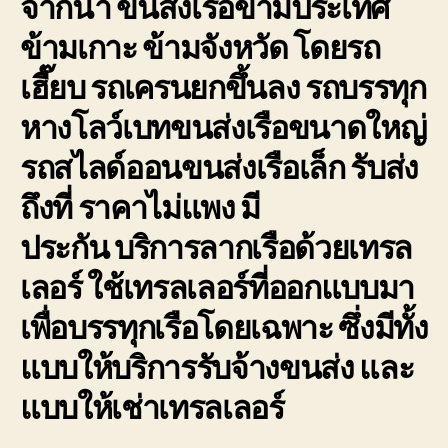
จากน้ำ ขนส่งเรือข้ามประเทศ
การ
ข้ามเกาะ ข้ามจังหวัด โดยรถ
เดิน
ทาง
เฮี๊ยบ รถเครนยกขึ้นลง รถบรรทุก
ขนส่ง
เรือ
หางโลว์เบทขนส่งเรือขนาดใหญ่
ให้
ถึงที่
รถสไลด์ออนขนส่งเรือเล็ก รับส่ง
หมาย
ถึงที่ ราคาไม่แพง มี
ประกัน
บริการลากเรือด้วยเทรล
เลอร์
ใช้เทรลเลอร์ที่ออกแบบมา
เพื่อบรรทุกเรือโดยเฉพาะ ซึ่งมีทั้ง
แบบให้บริการรับจ้างขนส่ง และ
แบบให้เช่าเทรลเลอร์