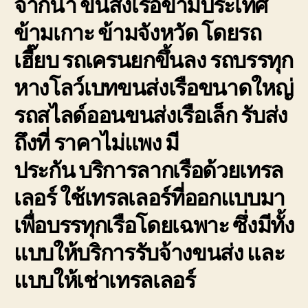
จากน้ำ ขนส่งเรือข้ามประเทศ
การ
ข้ามเกาะ ข้ามจังหวัด โดยรถ
เดิน
ทาง
เฮี๊ยบ รถเครนยกขึ้นลง รถบรรทุก
ขนส่ง
เรือ
หางโลว์เบทขนส่งเรือขนาดใหญ่
ให้
ถึงที่
รถสไลด์ออนขนส่งเรือเล็ก รับส่ง
หมาย
ถึงที่ ราคาไม่แพง มี
ประกัน
บริการลากเรือด้วยเทรล
เลอร์
ใช้เทรลเลอร์ที่ออกแบบมา
เพื่อบรรทุกเรือโดยเฉพาะ ซึ่งมีทั้ง
แบบให้บริการรับจ้างขนส่ง และ
แบบให้เช่าเทรลเลอร์