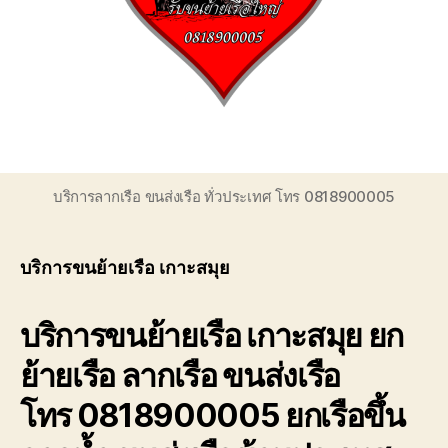
ของ
เรา
เชี่ยวชาญ
งาน
ขน
ย้าย
เรือ
โดยตรง
เพื่อ
บริการลากเรือ ขนส่งเรือ ทั่วประเทศ โทร 0818900005
ตอบ
โจทย์
ความ
บริการขนย้ายเรือ เกาะสมุย
สะดวก
ปลอดภัย
และ
บริการขนย้ายเรือ เกาะสมุย ยก
ได้
มาตรฐาน
ย้ายเรือ ลากเรือ ขนส่งเรือ
ระหว่าง
การ
โทร 0818900005 ยกเรือขึ้น
ยก
ย้าย