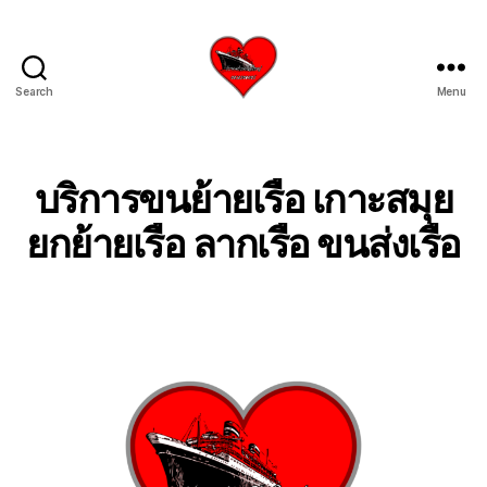
Search
Menu
บริการ
รับ
ขน
ย้าย
บริการขนย้ายเรือ เกาะสมุย
เรือ
ใหญ่
ยกย้ายเรือ ลากเรือ ขนส่งเรือ
เครน
ยก
เรือ
ขึ้น
จาก
น้ำ
ทะเล
โทร
0818900005
บริษัท