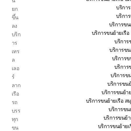
น
โทร
บริการ
ยก
0818900005
บริการ
บริษัท
ขึ้น
ของ
บริการขนย
ลง
เรา
บริการขนย้ายเรือ
บริก
เชี่ยวชาญ
บริการข
งาน
าร
ขน
บริการขนย
เทร
ย้าย
บริการขน
ล
เรือ
บริการข
โดยตรง
เลอ
เพื่อ
บริการขนย
ร์
ตอบ
บริการขนย้
ลาก
โจทย์
บริการขนย้ายเ
ความ
เรือ
สะดวก
บริการขนย้ายเรือ สม
รถ
ปลอดภัย
บริการขนย้
บรร
และ
บริการขนย้ายเ
ได้
ทุก
มาตรฐาน
บริการขนย้ายเร
ขน