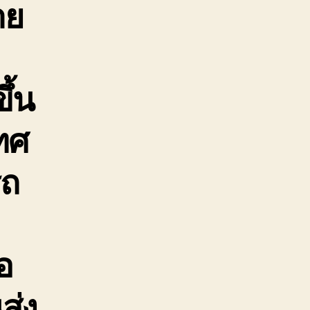
าย
ึ้น
ทศ
รถ
อ
ส่ง