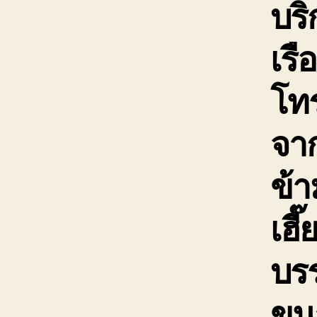
บริ
เรื
โท
จาก
ข้า
เฮี
บรร
ขน