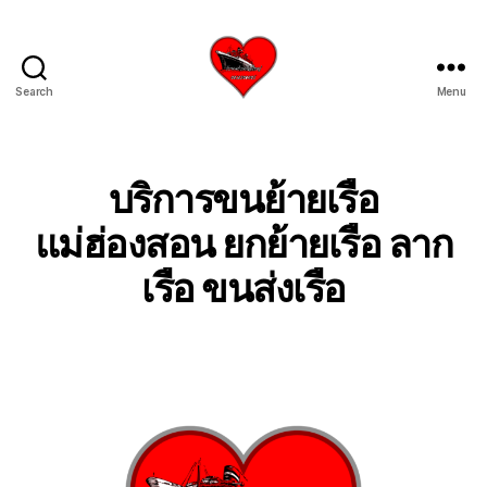
Search
Menu
บริการ
รับ
ขน
ย้าย
บริการขนย้ายเรือ
เรือ
ใหญ่
แม่ฮ่องสอน ยกย้ายเรือ ลาก
เครน
เรือ ขนส่งเรือ
ยก
เรือ
ขึ้น
จาก
น้ำ
ทะเล
โทร
0818900005
บริษัท