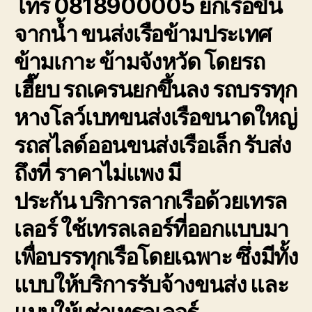
โทร 0818900005 ยกเรือขึ้น
การ
จากน้ำ ขนส่งเรือข้ามประเทศ
เดิน
ทาง
ข้ามเกาะ ข้ามจังหวัด โดยรถ
ขนส่ง
เรือ
เฮี๊ยบ รถเครนยกขึ้นลง รถบรรทุก
ให้
ถึงที่
หางโลว์เบทขนส่งเรือขนาดใหญ่
หมาย
รถสไลด์ออนขนส่งเรือเล็ก รับส่ง
ถึงที่ ราคาไม่แพง มี
ประกัน
บริการลากเรือด้วยเทรล
เลอร์
ใช้เทรลเลอร์ที่ออกแบบมา
เพื่อบรรทุกเรือโดยเฉพาะ ซึ่งมีทั้ง
แบบให้บริการรับจ้างขนส่ง และ