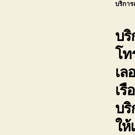
บริการ
บริ
โท
เลอ
เรื
บริ
ให้