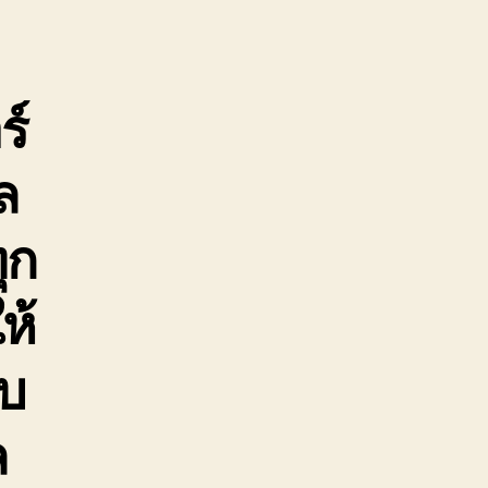
ร์
ล
ุก
ห้
บบ
ล