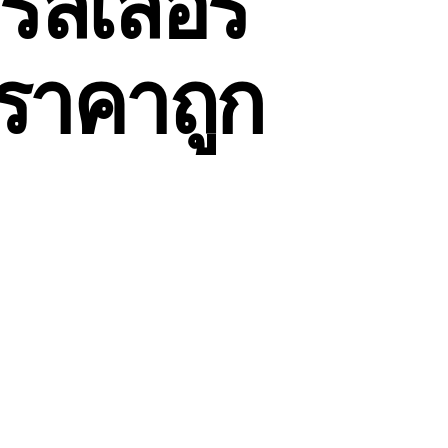
รลเลอร์
าคาถูก