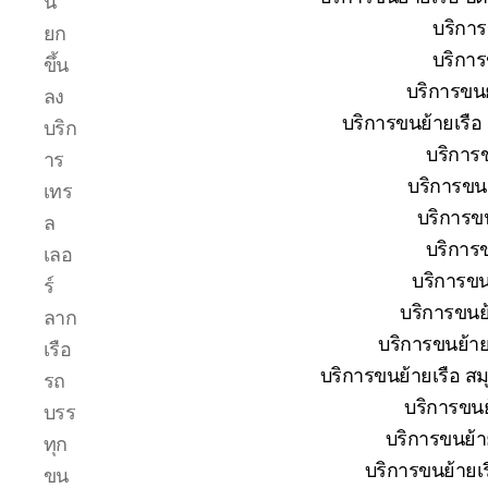
น
โทร
บริการ
ยก
0818900005
บริการ
บริษัท
ขึ้น
ของ
บริการขนย
ลง
เรา
บริการขนย้ายเรือ
บริก
เชี่ยวชาญ
บริการข
งาน
าร
ขน
บริการขนย
เทร
ย้าย
บริการขน
ล
เรือ
บริการข
โดยตรง
เลอ
เพื่อ
บริการขนย
ร์
ตอบ
บริการขนย้
ลาก
โจทย์
บริการขนย้ายเ
ความ
เรือ
สะดวก
บริการขนย้ายเรือ สม
รถ
ปลอดภัย
บริการขนย้
บรร
และ
บริการขนย้ายเ
ได้
ทุก
มาตรฐาน
บริการขนย้ายเร
ขน