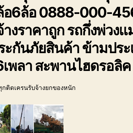
ล้อ6ล้อ 0888-000-45
จ้างราคาถูก รถกึ่งพ่วงแม
ระกันภัยสินค้า ข้ามปร
6เพลา สะพานไฮดรอลิค
ุกติดเครนรับจ้างยกของหนัก