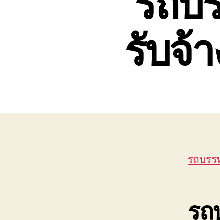
รถบร
รับจ้
รถบรรท
รถบ