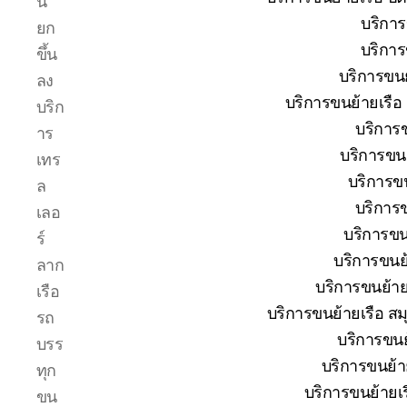
น
โทร
บริการ
ยก
0818900005
บริการ
บริษัท
ขึ้น
ของ
บริการขนย
ลง
เรา
บริการขนย้ายเรือ
บริก
เชี่ยวชาญ
บริการข
งาน
าร
ขน
บริการขนย
เทร
ย้าย
บริการขน
ล
เรือ
บริการข
โดยตรง
เลอ
เพื่อ
บริการขนย
ร์
ตอบ
บริการขนย้
ลาก
โจทย์
บริการขนย้ายเ
ความ
เรือ
สะดวก
บริการขนย้ายเรือ สม
รถ
ปลอดภัย
บริการขนย้
บรร
และ
บริการขนย้ายเ
ได้
ทุก
มาตรฐาน
บริการขนย้ายเร
ขน