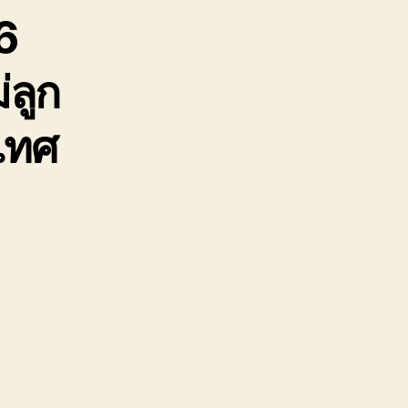
6
่ลูก
ะเทศ