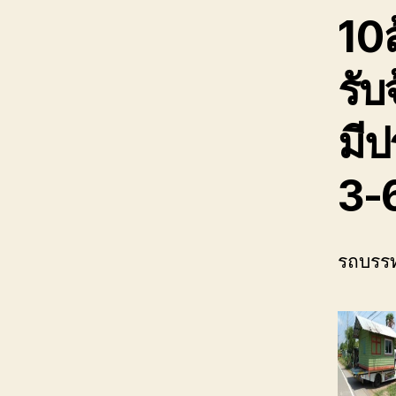
10
รับ
มีป
3-
รถบรรท