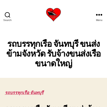
Search
Menu
บริการ
รับ
ขน
ย้าย
รถบรรทุกเรือ จันทบุรี ขนส่ง
เรือ
ใหญ่
ข้ามจังหวัด รับจ้างขนส่งเรือ
เครน
ขนาดใหญ่
ยก
เรือ
ขึ้น
จาก
น้ำ
ทะเล
โทร
รถบรรทุกเรือ จันทบุรี
0818900005
บริษัท