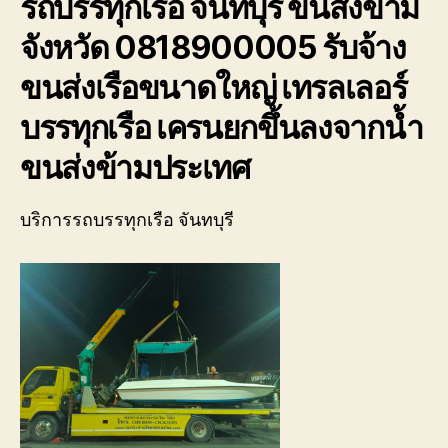
รถบรรทุกเรือ จันทบุรี ขนส่งข้าม
ของ
เรา
จังหวัด 0818900005 รับจ้าง
เชี่ยวชาญ
งาน
ขนส่งเรือขนาดใหญ่ เทรลเลอร์
ขน
ย้าย
บรรทุกเรือ เครนยกขึ้นลงจากน้ำ
เรือ
ขนส่งข้ามประเทศ
โดยตรง
เพื่อ
ตอบ
บริการรถบรรทุกเรือ จันทบุรี
โจทย์
ความ
สะดวก
ปลอดภัย
และ
ได้
มาตรฐาน
ระหว่าง
การ
ยก
ย้าย