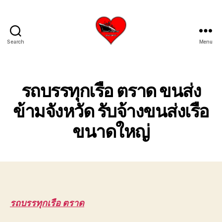
Search
Menu
บริการ
รับ
ขน
ย้าย
รถบรรทุกเรือ ตราด ขนส่ง
เรือ
ใหญ่
ข้ามจังหวัด รับจ้างขนส่งเรือ
เครน
ขนาดใหญ่
ยก
เรือ
ขึ้น
จาก
น้ำ
ทะเล
โทร
0818900005
รถบรรทุกเรือ ตราด
บริษัท