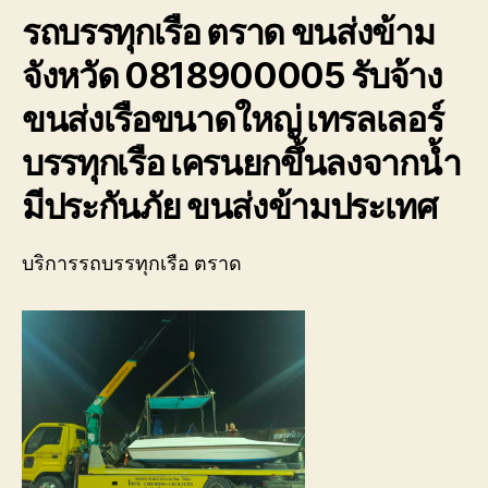
ของ
รถบรรทุกเรือ ตราด ขนส่งข้าม
เรา
เชี่ยวชาญ
จังหวัด 0818900005 รับจ้าง
งาน
ขน
ขนส่งเรือขนาดใหญ่ เทรลเลอร์
ย้าย
เรือ
บรรทุกเรือ เครนยกขึ้นลงจากน้ำ
โดยตรง
มีประกันภัย ขนส่งข้ามประเทศ
เพื่อ
ตอบ
โจทย์
บริการรถบรรทุกเรือ ตราด
ความ
สะดวก
ปลอดภัย
และ
ได้
มาตรฐาน
ระหว่าง
การ
ยก
ย้าย