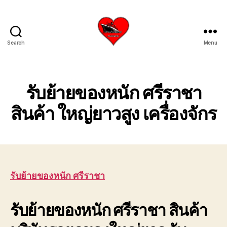
Search
Menu
บริการ
รับ
ขน
ย้าย
รับย้ายของหนัก ศรีราชา
เรือ
ใหญ่
สินค้า ใหญ่ยาวสูง เครื่องจักร
เครน
ยก
เรือ
ขึ้น
จาก
น้ำ
รับย้ายของหนัก ศรีราชา
ทะเล
โทร
รับย้ายของหนัก ศรีราชา สินค้า
0818900005
บริษัท