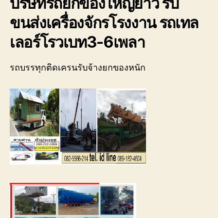
บริษัทรถยกของใหญ่ยาว รับ
ของ
เรา
ขนส่งเครื่องจักรโรงงาน รถเทล
เชี่ยวชาญ
งาน
เลอร์โรวเบท3-6เพลา
ขน
ย้าย
เรือ
รถบรรทุกติดเครนรับจ้างยกของหนัก
โดยตรง
เพื่อ
ตอบ
โจทย์
ความ
สะดวก
ปลอดภัย
และ
ได้
มาตรฐาน
ระหว่าง
การ
ยก
ย้าย