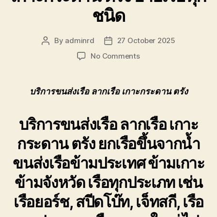
ชนิด
By
adminrd
27 October 2025
Post
Post
author
date
on
No Comments
บริการ
ขนส่ง
เรือ
บริการขนส่งเรือ ลากเรือ เกาะกระดาน ตรัง
ลาก
เรือ
บริการขนส่งเรือ ลากเรือ เกาะ
เกาะ
กระดาน
กระดาน ตรัง
ยกเรือขึ้นจากน้ำ
ตรัง
ย้าย
ขนส่งเรือข้ามประเทศ ข้ามเกาะ
เรือ
ทุก
ข้ามจังหวัด เรือทุกประเภท เช่น
ชนิด
เรือยอร์ช, สปีดโบ๊ท, เจ็ทสกี, เรือ