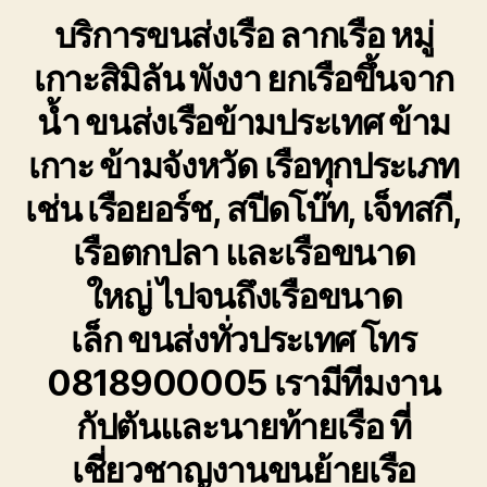
เรือ
บริการขนส่งเรือ ลากเรือ หมู่
หมู่
เกาะ
เกาะสิมิลัน พังงา
ยกเรือขึ้นจาก
สิ
มิ
น้ำ ขนส่งเรือข้ามประเทศ ข้าม
ลัน
พังงา
เกาะ ข้ามจังหวัด เรือทุกประเภท
ย้าย
เรือ
เช่น เรือยอร์ช, สปีดโบ๊ท, เจ็ทสกี,
ทุก
ชนิด
เรือตกปลา และเรือขนาด
ใหญ่ ไปจนถึงเรือขนาด
เล็ก ขนส่งทั่วประเทศ โทร
0818900005 เรามีทีมงาน
กัปตันและนายท้ายเรือ ที่
เชี่ยวชาญงานขนย้ายเรือ