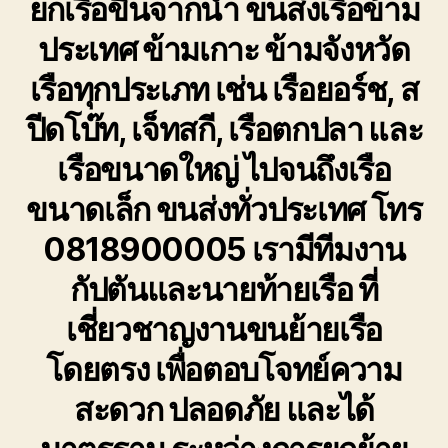
ยกเรือขึ้นจากน้ำ ขนส่งเรือข้าม
ย้าย
เรือ
ประเทศ ข้ามเกาะ ข้ามจังหวัด
ยนต์
ทุก
เรือทุกประเภท เช่น เรือยอร์ช, ส
ชนิด
ปีดโบ๊ท, เจ็ทสกี, เรือตกปลา และ
เรือขนาดใหญ่ ไปจนถึงเรือ
ขนาดเล็ก ขนส่งทั่วประเทศ โทร
0818900005 เรามีทีมงาน
กัปตันและนายท้ายเรือ ที่
เชี่ยวชาญงานขนย้ายเรือ
โดยตรง เพื่อตอบโจทย์ความ
สะดวก ปลอดภัย และได้