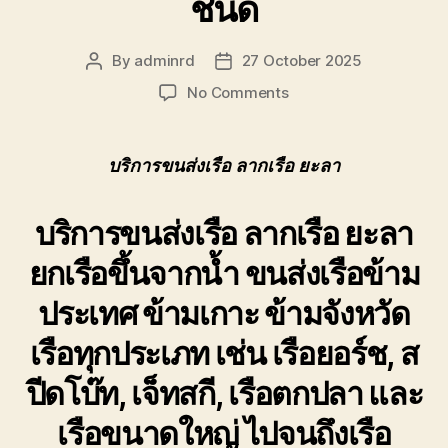
ชนิด
ของ
เรา
เชี่ยวชาญ
By
adminrd
27 October 2025
Post
Post
งาน
author
date
ขน
on
No Comments
ย้าย
บริการ
เรือ
ขนส่ง
โดยตรง
เรือ
บริการขนส่งเรือ ลากเรือ ยะลา
เพื่อ
ลาก
ตอบ
เรือ
บริการขนส่งเรือ ลากเรือ ยะลา
โจทย์
ยะลา
ความ
ขน
ยกเรือขึ้นจากน้ำ ขนส่งเรือข้าม
สะดวก
ย้าย
ปลอดภัย
เรือ
ประเทศ ข้ามเกาะ ข้ามจังหวัด
และ
ยนต์
ได้
ทุก
เรือทุกประเภท เช่น เรือยอร์ช, ส
มาตรฐาน
ชนิด
ระหว่าง
ปีดโบ๊ท, เจ็ทสกี, เรือตกปลา และ
การ
ยก
เรือขนาดใหญ่ ไปจนถึงเรือ
ย้าย