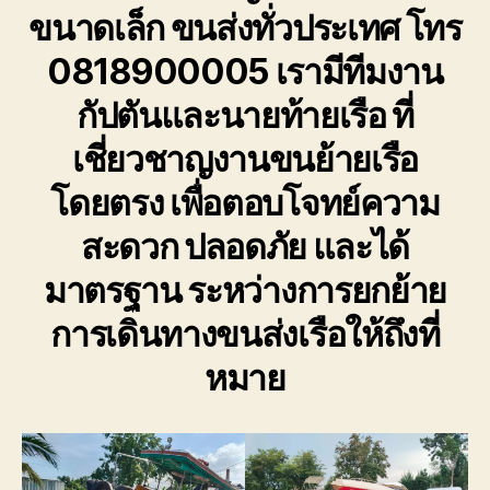
ขนาดเล็ก ขนส่งทั่วประเทศ โทร
การ
เดิน
0818900005 เรามีทีมงาน
ทาง
ขนส่ง
กัปตันและนายท้ายเรือ ที่
เรือ
ให้
เชี่ยวชาญงานขนย้ายเรือ
ถึงที่
หมาย
โดยตรง เพื่อตอบโจทย์ความ
สะดวก ปลอดภัย และได้
มาตรฐาน ระหว่างการยกย้าย
การเดินทางขนส่งเรือให้ถึงที่
หมาย