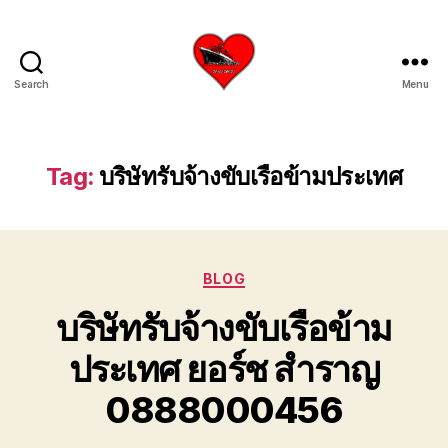
Search
Menu
บริการ
รับ
ขน
ย้าย
Tag:
บริษัทรับจ้างขับเรือข้ามประเทศ
เรือ
ใหญ่
เครน
ยก
Categories
เรือ
BLOG
ขึ้น
บริษัทรับจ้างขับเรือข้าม
จาก
น้ำ
ประเทศ ยอร์ช สำราญ
ทะเล
โทร
0888000456
0818900005
บริษัท