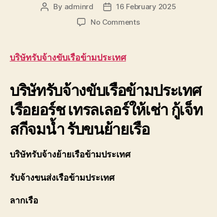
ของ
By
adminrd
16 February 2025
Post
Post
เรา
author
date
on
No Comments
เชี่ยวชาญ
บริษัท
งาน
รับจ้าง
ขน
ขับ
ย้าย
บริษัทรับจ้างขับเรือข้ามประเทศ
เรือ
เรือ
ข้าม
โดยตรง
บริษัทรับจ้างขับเรือข้ามประเทศ
ประเทศ
เพื่อ
ยอร์ช
ตอบ
เรือยอร์ช เทรลเลอร์ให้เช่า กู้เจ็ท
สำราญ
โจทย์
0888000456
ความ
สกีจมน้ำ รับขนย้ายเรือ
สะดวก
ปลอดภัย
และ
บริษัทรับจ้างย้ายเรือข้ามประเทศ
ได้
มาตรฐาน
รับจ้างขนส่งเรือข้ามประเทศ
ระหว่าง
การ
ลากเรือ
ยก
ย้าย