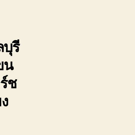
ือ
าก
ือ
บุรี
รีราชา
น
บุรี
าย
ือ
ขน
นต์
ก
นิด
ร์ช
มง