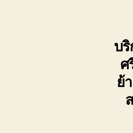
บริ
ศ
ย้
ส