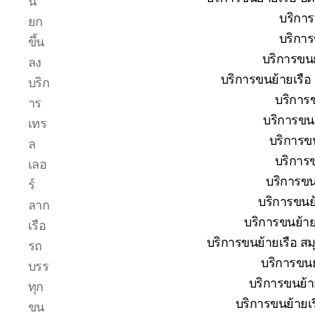
น
โทร
บริการ
ยก
0818900005
บริการ
บริษัท
ขึ้น
ของ
บริการขนย
ลง
เรา
บริการขนย้ายเรือ
บริก
เชี่ยวชาญ
บริการข
งาน
าร
ขน
บริการขนย
เทร
ย้าย
บริการขน
ล
เรือ
บริการข
โดยตรง
เลอ
เพื่อ
บริการขนย
ร์
ตอบ
บริการขนย้
ลาก
โจทย์
บริการขนย้ายเ
ความ
เรือ
สะดวก
บริการขนย้ายเรือ สม
รถ
ปลอดภัย
บริการขนย้
บรร
และ
บริการขนย้ายเ
ได้
ทุก
มาตรฐาน
บริการขนย้ายเร
ขน