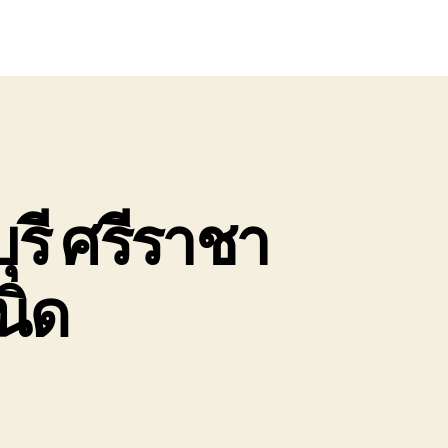
ุรี ศรีราชา
นิด
n
ริการ
นส่ง