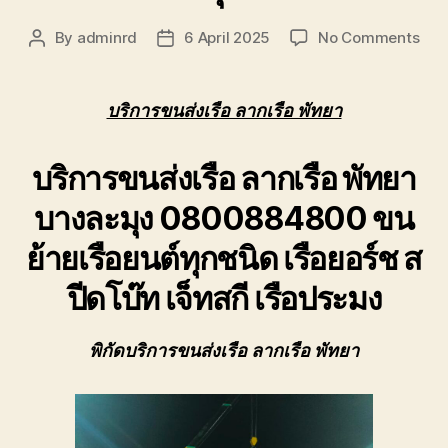
on
By
adminrd
6 April 2025
No Comments
Post
Post
บริก
author
date
ขนส่
เรือ
บริการขนส่งเรือ ลากเรือ พัทยา
ลาก
เรือ
บริการขนส่งเรือ ลากเรือ พัทยา
พัทย
บางล
บางละมุง 0800884800 ขน
ขน
ย้าย
ย้ายเรือยนต์ทุกชนิด เรือยอร์ช ส
เรือ
ยนต์
ปีดโบ๊ท เจ็ทสกี เรือประมง
ทุก
ชนิด
พิกัดบริการขนส่งเรือ ลากเรือ พัทยา