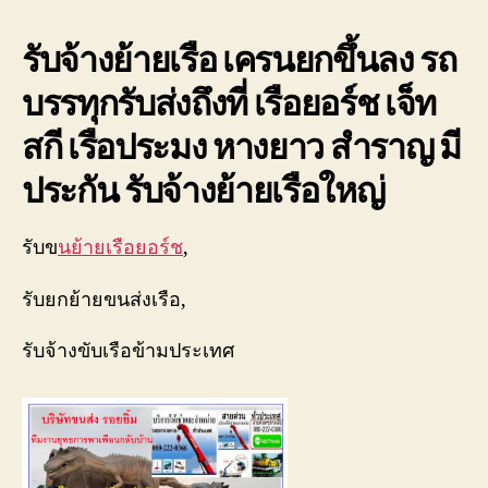
เรือ
ยอร์ช
รับจ้างย้ายเรือ เครนยกขึ้นลง รถ
เจ็ท
สกี
บรรทุกรับส่งถึงที่ เรือยอร์ช เจ็ท
เครน
ยก
สกี เรือประมง หางยาว สำราญ มี
ขึ้น
ลง
ประกัน รับจ้างย้ายเรือใหญ่
080888-
2366
รับข
นย้ายเรือยอร์ช
,
รับยกย้ายขนส่งเรือ,
รับจ้างขับเรือข้ามประเทศ