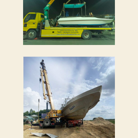
การ
เดิน
ทาง
ขนส่ง
เรือ
ให้
ถึงที่
หมาย