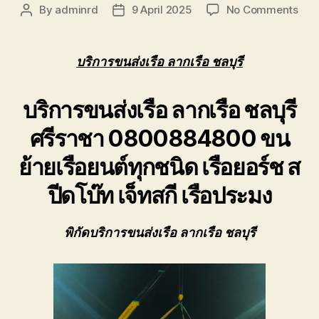
ของ
on
By
adminrd
9 April 2025
No Comments
Post
Post
เรา
บริก
author
date
เชี่ยวชาญ
ขนส่
งาน
เรือ
บริการขนส่งเรือ ลากเรือ ชลบุรี
ขน
ลาก
ย้าย
เรือ
เรือ
บริการขนส่งเรือ ลากเรือ ชลบุรี
ชลบุร
โดยตรง
ศรีร
เพื่อ
ศรีราชา 0800884800 ขน
ขน
ตอบ
ย้าย
โจทย์
ย้ายเรือยนต์ทุกชนิด เรือยอร์ช ส
เรือ
ความ
ยนต์
ปีดโบ๊ท เจ็ทสกี เรือประมง
สะดวก
ทุก
ปลอดภัย
ชนิด
และ
พิกัดบริการขนส่งเรือ ลากเรือ ชลบุรี
ได้
มาตรฐาน
ระหว่าง
การ
ยก
ย้าย