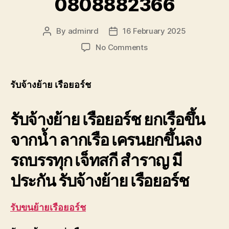
0808882366
By
adminrd
16 February 2025
Post
Post
author
date
on
No Comments
รับจ้าง
ย้าย
เรือ
รับจ้างย้าย เรือยอร์ช
ยอร์ช
เจ็ท
รับจ้างย้าย เรือยอร์ช ยกเรือขึ้น
สกี
เครน
จากน้ำ ลากเรือ เครนยกขึ้นลง
ยก
ขึ้น
รถบรรทุก เจ็ทสกี สำราญ มี
ลง
0808882366
ประกัน รับจ้างย้าย เรือยอร์ช
รับขนย้ายเรือยอร์ช