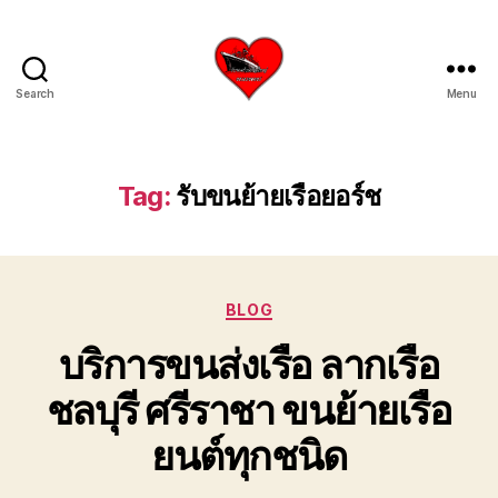
Search
Menu
บริการ
รับ
ขน
ย้าย
Tag:
รับขนย้ายเรือยอร์ช
เรือ
ใหญ่
เครน
ยก
Categories
เรือ
BLOG
ขึ้น
บริการขนส่งเรือ ลากเรือ
จาก
น้ำ
ชลบุรี ศรีราชา ขนย้ายเรือ
ทะเล
โทร
ยนต์ทุกชนิด
0818900005
บริษัท