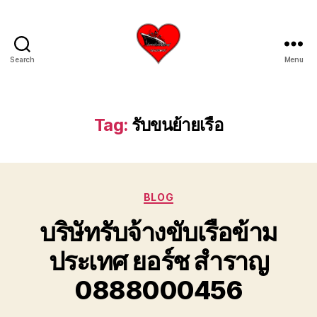
Search
Menu
บริการ
รับ
ขน
ย้าย
Tag:
รับขนย้ายเรือ
เรือ
ใหญ่
เครน
ยก
Categories
เรือ
BLOG
ขึ้น
บริษัทรับจ้างขับเรือข้าม
จาก
น้ำ
ประเทศ ยอร์ช สำราญ
ทะเล
โทร
0888000456
0818900005
บริษัท