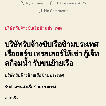
ของ
By
adminrd
16 February 2025
Post
Post
เรา
author
date
on
No Comments
เชี่ยวชาญ
บริษัท
งาน
รับจ้าง
ขน
ขับ
ย้าย
บริษัทรับจ้างขับเรือข้ามประเทศ
เรือ
เรือ
ข้าม
โดยตรง
บริษัทรับจ้างขับเรือข้ามประเทศ
ประเทศ
เพื่อ
ยอร์ช
ตอบ
เรือยอร์ช เทรลเลอร์ให้เช่า กู้เจ็ท
สำราญ
โจทย์
0888000456
ความ
สกีจมน้ำ รับขนย้ายเรือ
สะดวก
ปลอดภัย
และ
บริษัทรับจ้างย้ายเรือข้ามประเทศ
ได้
มาตรฐาน
รับจ้างขนส่งเรือข้ามประเทศ
ระหว่าง
การ
ลากเรือ
ยก
ย้าย