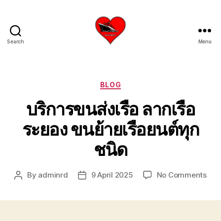
Search
Menu
บริการ
รับ
ขน
ย้าย
Categories
BLOG
เรือ
บริการขนส่งเรือ ลากเรือ
ใหญ่
เครน
ระยอง ขนย้ายเรือยนต์ทุก
ยก
เรือ
ชนิด
ขึ้น
จาก
น้ำ
on
By
adminrd
9 April 2025
No Comments
Post
Post
ทะเล
บริก
author
date
โทร
ขนส่
0818900005
เรือ
บริษัท
ลาก