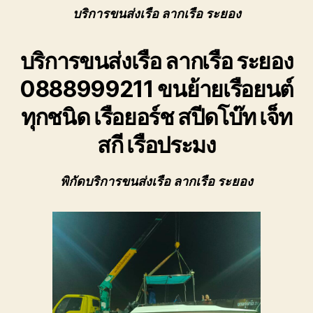
ของ
เรือ
บริการขนส่งเรือ ลากเรือ ระยอง
เรา
ระย
เชี่ยวชาญ
ขน
งาน
บริการขนส่งเรือ ลากเรือ ระยอง
ย้าย
ขน
เรือ
ย้าย
0888999211 ขนย้ายเรือยนต์
ยนต์
เรือ
ทุก
ทุกชนิด เรือยอร์ช สปีดโบ๊ท เจ็ท
โดยตรง
ชนิด
เพื่อ
สกี เรือประมง
ตอบ
โจทย์
ความ
พิกัดบริการขนส่งเรือ ลากเรือ ระยอง
สะดวก
ปลอดภัย
และ
ได้
มาตรฐาน
ระหว่าง
การ
ยก
ย้าย