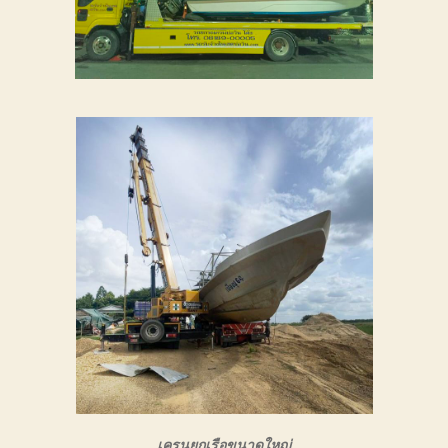
การ
เดิน
ทาง
ขนส่ง
เรือ
ให้
ถึงที่
หมาย
เครนยกเรือขนาดใหญ่