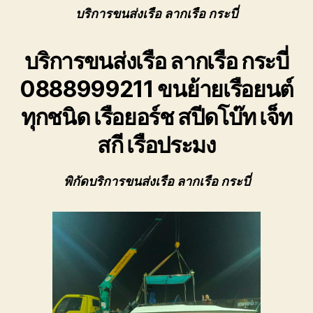
ของ
เรือ
บริการขนส่งเรือ ลากเรือ กระบี่
เรา
กระบี
เชี่ยวชาญ
ขน
งาน
บริการขนส่งเรือ ลากเรือ กระบี่
ย้าย
ขน
เรือ
ย้าย
0888999211 ขนย้ายเรือยนต์
ยนต์
เรือ
ทุก
ทุกชนิด เรือยอร์ช สปีดโบ๊ท เจ็ท
โดยตรง
ชนิด
เพื่อ
สกี เรือประมง
ตอบ
โจทย์
ความ
พิกัดบริการขนส่งเรือ ลากเรือ กระบี่
สะดวก
ปลอดภัย
และ
ได้
มาตรฐาน
ระหว่าง
การ
ยก
ย้าย