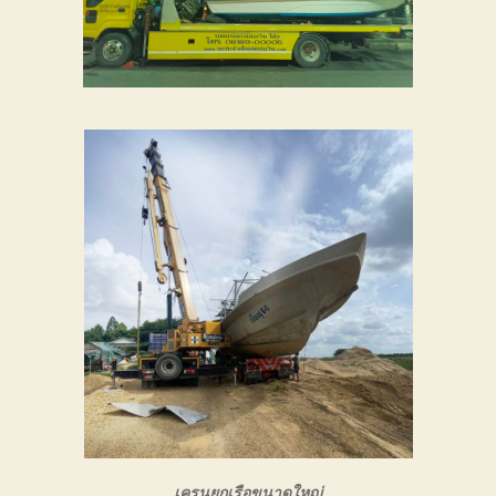
การ
เดิน
ทาง
ขนส่ง
เรือ
ให้
ถึงที่
หมาย
เครนยกเรือขนาดใหญ่