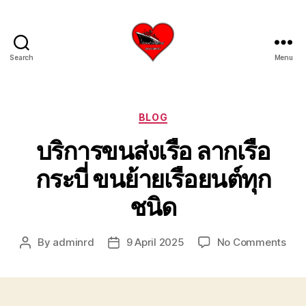
Search
Menu
บริการ
รับ
ขน
ย้าย
Categories
BLOG
เรือ
บริการขนส่งเรือ ลากเรือ
ใหญ่
เครน
กระบี่ ขนย้ายเรือยนต์ทุก
ยก
เรือ
ชนิด
ขึ้น
จาก
น้ำ
on
By
adminrd
9 April 2025
No Comments
Post
Post
ทะเล
บริก
author
date
โทร
ขนส่
0818900005
เรือ
บริษัท
ลาก