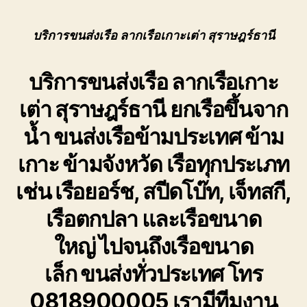
ของ
เรือ
เรา
ลาก
เชี่ยวชาญ
เรือ
บริการขนส่งเรือ ลากเรือเกาะเต่า สุราษฎร์ธานี
งาน
เกาะ
ขน
เต่า
บริการขนส่งเรือ ลากเรือเกาะ
ย้าย
สุราษฎร์ธานี
เรือ
ย้าย
เต่า สุราษฎร์ธานี
ยกเรือขึ้นจาก
โดยตรง
เรือ
เพื่อ
ทุก
น้ำ ขนส่งเรือข้ามประเทศ ข้าม
ตอบ
ชนิด
โจทย์
เกาะ ข้ามจังหวัด เรือทุกประเภท
ความ
สะดวก
เช่น เรือยอร์ช, สปีดโบ๊ท, เจ็ทสกี,
ปลอดภัย
เรือตกปลา และเรือขนาด
และ
ได้
ใหญ่ ไปจนถึงเรือขนาด
มาตรฐาน
ระหว่าง
เล็ก ขนส่งทั่วประเทศ โทร
การ
ยก
0818900005 เรามีทีมงาน
ย้าย