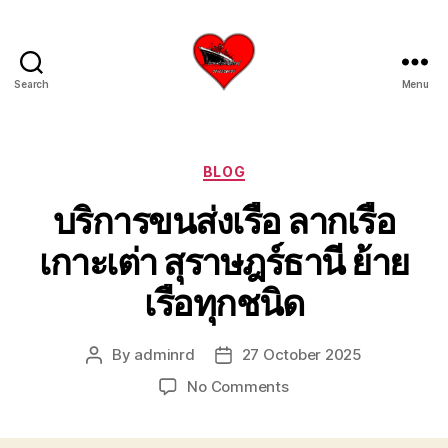
Search
Menu
บริการ
รับ
ขน
ย้าย
Categories
BLOG
เรือ
บริการขนส่งเรือ ลากเรือ
ใหญ่
เครน
เกาะเต่า สุราษฎร์ธานี ย้าย
ยก
เรือ
เรือทุกชนิด
ขึ้น
จาก
น้ำ
By
adminrd
27 October 2025
Post
Post
ทะเล
author
date
โทร
on
No Comments
0818900005
บริการ
บริษัท
ขนส่ง