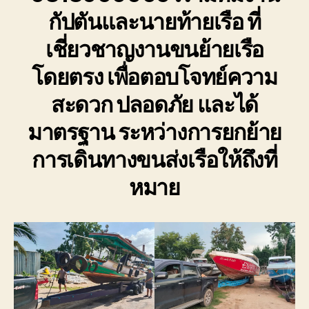
การ
กัปตันและนายท้ายเรือ ที่
เดิน
เชี่ยวชาญงานขนย้ายเรือ
ทาง
ขนส่ง
โดยตรง เพื่อตอบโจทย์ความ
เรือ
ให้
สะดวก ปลอดภัย และได้
ถึงที่
หมาย
มาตรฐาน ระหว่างการยกย้าย
การเดินทางขนส่งเรือให้ถึงที่
หมาย