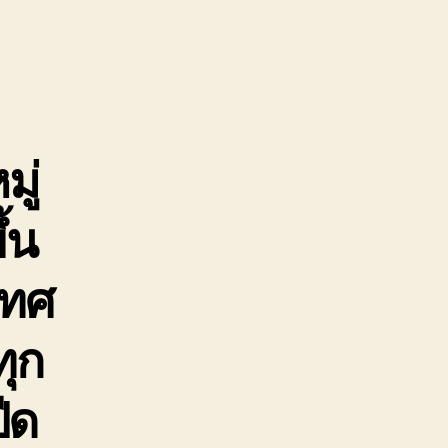
เรือ
หมู่
เกาะ
สุรินทร์
พังงา
ย้าย
เรือ
มู่
ทุก
ชนิด
้น
เทศ
ทุก
ีด