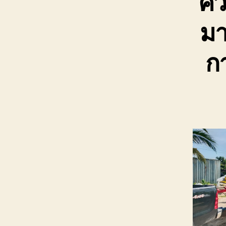
คว
มา
กา