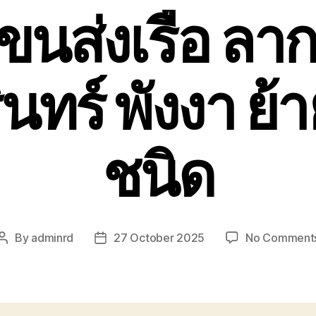
นส่งเรือ ลากเ
ินทร์ พังงา ย้า
ชนิด
By
adminrd
27 October 2025
No Comment
Post
Post
author
date