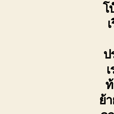
โบ
เ
ป
เ
ท
ย้