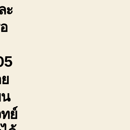
และ
ือ
05
าย
ขน
ทย์