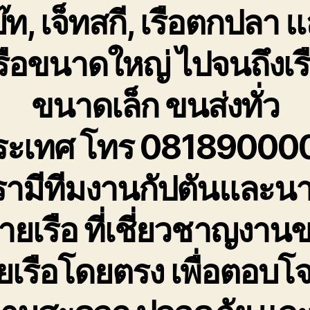
๊ท, เจ็ทสกี, เรือตกปลา 
รือขนาดใหญ่ ไปจนถึงเร
ขนาดเล็ก ขนส่งทั่ว
ระเทศ โทร 08189000
รามีทีมงานกัปตันและน
้ายเรือ ที่เชี่ยวชาญงาน
ายเรือโดยตรง เพื่อตอบโจ