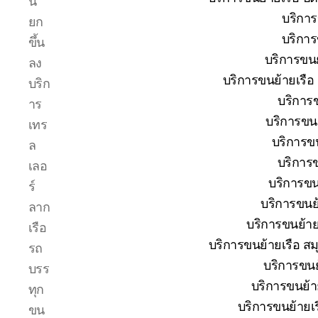
น
โทร
บริการ
ยก
0818900005
บริการ
บริษัท
ขึ้น
ของ
บริการขนย
ลง
เรา
บริการขนย้ายเรือ
บริก
เชี่ยวชาญ
บริการข
งาน
าร
ขน
บริการขนย
เทร
ย้าย
บริการขน
ล
เรือ
บริการข
โดยตรง
เลอ
เพื่อ
บริการขนย
ร์
ตอบ
บริการขนย้
ลาก
โจทย์
บริการขนย้ายเ
ความ
เรือ
สะดวก
บริการขนย้ายเรือ สม
รถ
ปลอดภัย
บริการขนย้
บรร
และ
บริการขนย้ายเ
ได้
ทุก
มาตรฐาน
บริการขนย้ายเร
ขน