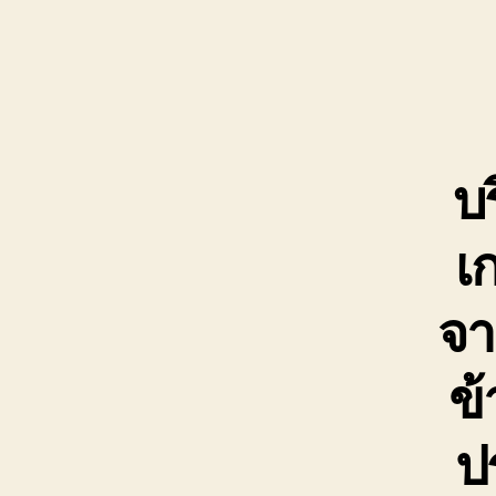
บร
เ
จา
ข้
ป