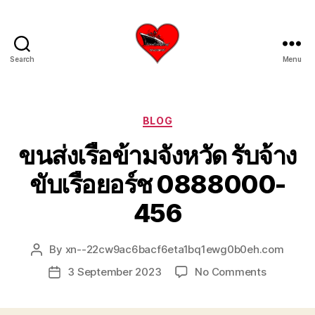
Search
Menu
บริการ
รับ
ขน
ย้าย
Categories
BLOG
เรือ
ขนส่งเรือข้ามจังหวัด รับจ้าง
ใหญ่
เครน
ขับเรือยอร์ช 0888000-
ยก
เรือ
456
ขึ้น
จาก
น้ำ
By
xn--22cw9ac6bacf6eta1bq1ewg0b0eh.com
Post
ทะเล
author
โทร
on
3 September 2023
No Comments
Post
0818900005
ขนส่ง
date
บริษัท
เรือ