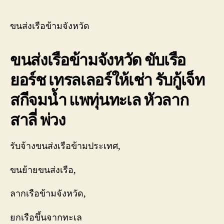
ของ
ข้าม
เรา
จังหวัด
เชี่ยวชาญ
รับจ้าง
ขนส่งเรือข้ามจังหวัด
งาน
ขับ
ขน
เรือ
ขนส่งเรือข้ามจังหวัด ขับเรือ
ย้าย
ยอร์ช
เรือ
0888000
ยอร์ช เทรลเลอร์ให้เช่า รับกู้เจ็ท
โดยตรง
456
เพื่อ
สกีจมน้ำ แพทุ่นทะเล หัวลาก
ตอบ
โจทย์
สาลี่ พ่วง
ความ
สะดวก
ปลอดภัย
รับจ้างขนส่งเรือข้ามประเทศ,
และ
ได้
ขนย้ายขนส่งเรือ,
มาตรฐาน
ระหว่าง
ลากเรือข้ามจังหวัด,
การ
ยก
ยกเรือขึ้นจากทะเล
ย้าย